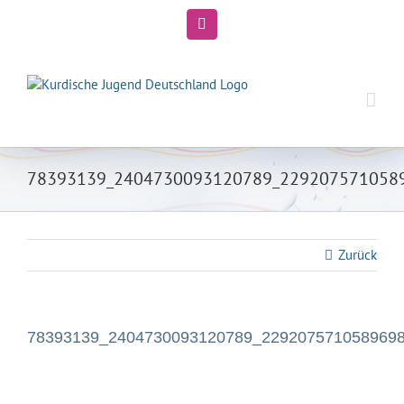
Zum
Inhalt
Instagram
springen
78393139_2404730093120789_229207571058
Zurück
78393139_2404730093120789_229207571058969