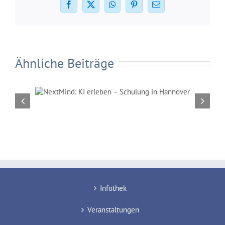
Facebook
X
WhatsApp
Pinterest
E-
Mail
Ähnliche Beiträge
hulung
Gedenktag an die Hinrichtun
Qazî Mohammads
Infothek
Veranstaltungen